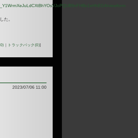
xkFbR_Y1WrmXeJuLdCXtBhYOsVJoPQUB9nFHBo1eHhEGA/viewform
ました。
）
0)
｜
トラックバック(0)
]
2023/07/06 11:00