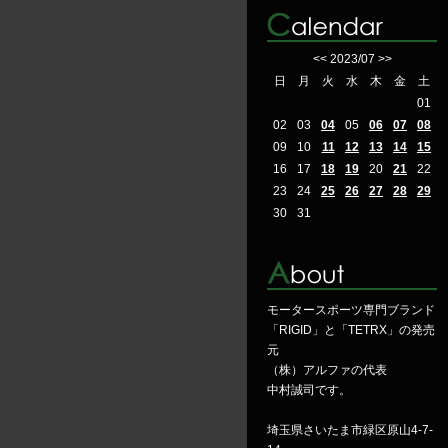
<<
2023/07
>>
日
月
火
水
木
金
土
01
02
03
04
05
06
07
08
09
10
11
12
13
14
15
16
17
18
19
20
21
22
23
24
25
26
27
28
29
30
31
モータースポーツ専門ブランド
「RIGID」と「TETRX」の発売
元
（株）アルファの代表
中村誠司です。
埼玉県さいたま市緑区原山4-7-