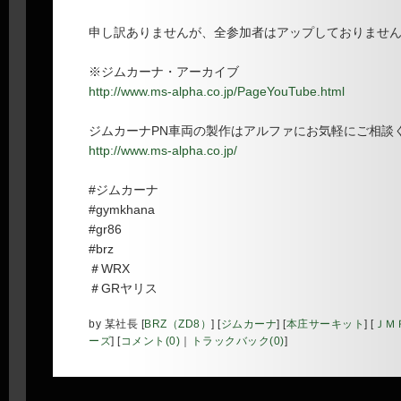
申し訳ありませんが、全参加者はアップしておりませ
※ジムカーナ・アーカイブ
http://www.ms-alpha.co.jp/PageYouTube.html
ジムカーナPN車両の製作はアルファにお気軽にご相談
http://www.ms-alpha.co.jp/
#ジムカーナ
#gymkhana
#gr86
#brz
＃WRX
＃GRヤリス
by
某社長
[
BRZ（ZD8）
]
[
ジムカーナ
]
[
本庄サーキット
]
[
ＪＭ
ーズ
]
[
コメント(0)
｜
トラックバック(0)
]