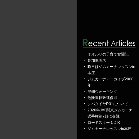
オオルリの子育て奮闘記
参加車両名
昨日はジムカーナレッスンin
本庄
ジムカーナアーカイブ2000
年
早朝ウォーキング
危険運転致死傷罪
シバタイヤR31について
2026年JAF関東ジムカーナ
選手権第7戦に参戦
ロードスター１２R
ジムカーナレッスンin本庄