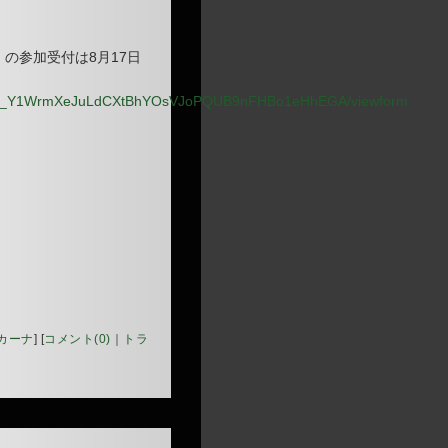
の参加受付は8月17日
xkFbR_Y1WrmXeJuLdCXtBhYOsVJoPQUB9nFHBo1eHhEGA/viewform
カーナ
]
[
コメント(0)
｜
トラ