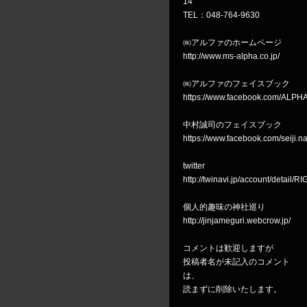
14
TEL：048-764-9630
㈱アルファのホームページ
http://www.ms-alpha.co.jp/
㈱アルファのフェイスブック
https://www.facebook.com/ALPH
中村誠司のフェイスブック
https://www.facebook.com/seiji.
twitter
http://twinavi.jp/account/detail/
個人的趣味の神社巡り
http://jinjameguri.webcrow.jp/
コメントは歓迎しますが
投稿者名が未記入のコメント
は、
読まずに削除いたします。