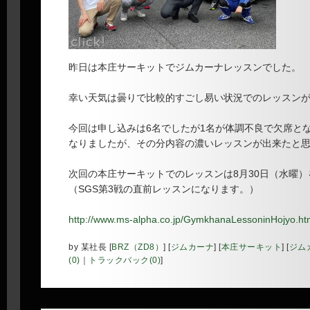
昨日は本庄サーキットでジムカーナレッスンでした。
幸い天気は曇りで比較的すごし易い状況でのレッスン
今回は申し込みは6名でしたが1名が体調不良で欠席と
なりましたが、その分内容の濃いレッスンが出来たと
次回の本庄サーキットでのレッスンは8月30日（水曜
（SGS第3戦の直前レッスンになります。）
http://www.ms-alpha.co.jp/GymkhanaLessoninHojyo.ht
by
某社長
[
BRZ（ZD8）
]
[
ジムカーナ
]
[
本庄サーキット
]
[
ジム
(0)
｜
トラックバック(0)
]