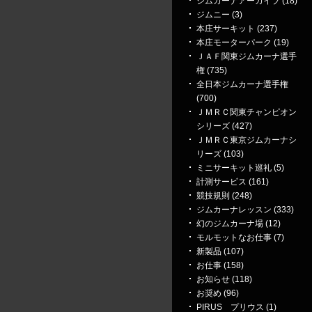
ジムカーナアーカイブ (18)
ジムニー (3)
本庄サーキット (237)
本庄モーターパーク (19)
ＪＡＦ関東ジムカーナ選手
権 (735)
全日本ジムカーナ選手権
(700)
ＪＭＲＣ関東チャンピオン
シリーズ (427)
ＪＭＲＣ東京ジムカーナシ
リーズ (103)
ミニサーキット巡礼 (5)
計測サービス (161)
競技規則 (248)
ジムカーナレッスン (333)
幻のジムカーナ場 (12)
モルモットなお仕事 (7)
新製品 (107)
お仕事 (158)
お知らせ (118)
お奨め (96)
PIRUS プリウス (1)