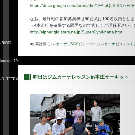
https://docs.google.com/forms/d/e/1FAIpQLSfBN
なお、最終戦の参加募集枠は90台又は100名以内とし
（4本走行を確保する限界なので宜しくご理解下さい。
http://alpharigid.stars.ne.jp/SuperGymkhana.html
A.RIGID
by
某社長
[
ジムカーナ
]
[
SGS
]
[
スーパージムカーナ
]
[
コメント(
nakamura.79
昨日はジムカーナレッスンin本庄サーキット
RIGID_TETRX
―