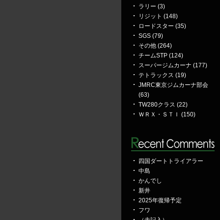
ラリー (3)
リジット (148)
ロードスター (35)
SGS (79)
その他 (264)
チームSTP (124)
スーパージムカーナ (177)
テトラックス (19)
JMRC東京ジムカーナ部会
(63)
TW280クラス (22)
ＷＲＸ・ＳＴＩ (150)
四国ダートトライアラー
中島
かんでし
新井
2025年復帰予定
フワ